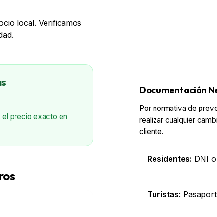
io local. Verificamos
dad.
as
Documentación Ne
Por normativa de preve
 el precio exacto en
realizar cualquier camb
cliente.
Residentes:
DNI o 
ros
Turistas:
Pasaporte
Bancos /
Aeropuertos