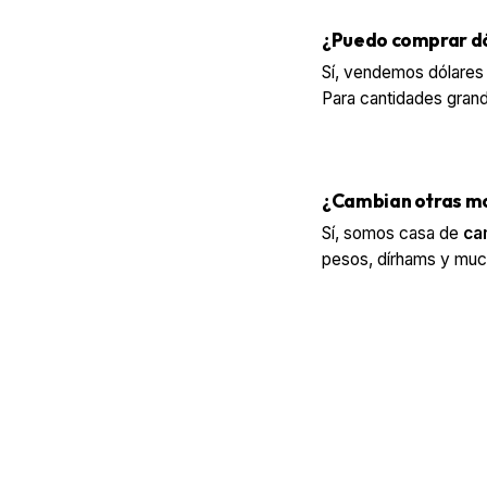
¿Puedo comprar dó
Sí, vendemos dólares e
Para cantidades grand
¿Cambian otras m
Sí, somos casa de
ca
pesos, dírhams y mu
Ven a Cambiar Dól