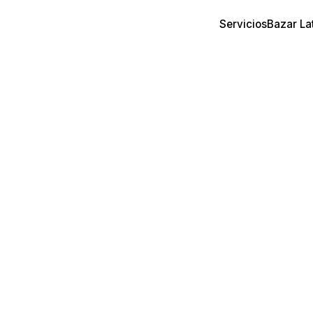
Servicios
Bazar La
res en Las Palmas de
zación competitiva y publicada para tus dólares en
Canaria.
Sin comisiones. Sin esperas. Efectivo al instante