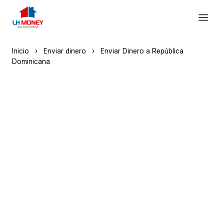
928 049 049
Inicio
›
Enviar dinero
›
Enviar Dinero a República
Dominicana
Enviar Dinero a Rep.
Dominicana
Somos especialistas en Caribe Express y
Vimenca. Tu dinero en casa en minutos.
🔒 Agentes autorizados
🏝️ Caribe Express